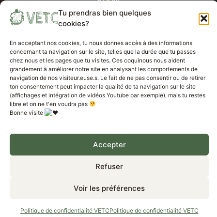
Tu prendras bien quelques
Voyages parallèles
cookies?
En acceptant nos cookies, tu nous donnes accès à des informations
A propos de VETC
concernant ta navigation sur le site, telles que la durée que tu passes
chez nous et les pages que tu visites. Ces coquinous nous aident
grandement à améliorer notre site en analysant les comportements de
navigation de nos visiteur.euse.s. Le fait de ne pas consentir ou de retirer
Politique de confidentialité VETC
ton consentement peut impacter la qualité de ta navigation sur le site
(affichages et intégration de vidéos Youtube par exemple), mais tu restes
Mentions légales VETC
libre et on ne t'en voudra pas
Bonne visite
Travailler avec nous
Accepter
VETC Projet – tous droits réservés 2023
Refuser
Voir les préférences
Politique de confidentialité VETC
Politique de confidentialité VETC