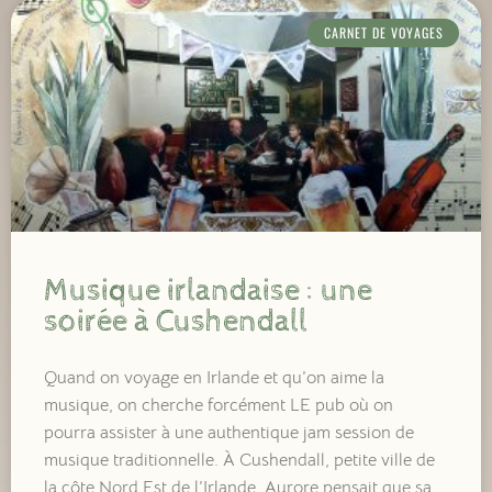
CARNET DE VOYAGES
Musique irlandaise : une
soirée à Cushendall
Quand on voyage en Irlande et qu’on aime la
musique, on cherche forcément LE pub où on
pourra assister à une authentique jam session de
musique traditionnelle. À Cushendall, petite ville de
la côte Nord Est de l’Irlande, Aurore pensait que sa