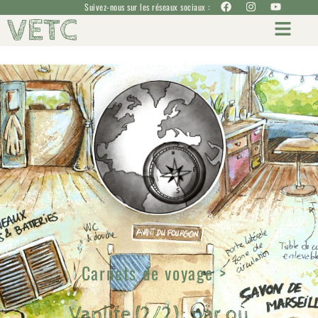
Suivez-nous sur les réseaux sociaux :
VETC
Carnets de voyage >
Vanlife (2/2) : par où