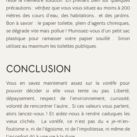
reste la meilleure solution. En prenant bien sûr quelques
précautions : vérifiez que vous vous situez au moins à 200
mètres des cours d’eau, des habitations… et des jardins.
Bon à savoir : le papier toilette, plein d’agents chimiques,
se dégrade vite mais pollue ! Munissez-vous d’un petit sac
plastique pour ramasser votre papier souillé . Sinon
utilisez au maximum les toilettes publiques.
CONCLUSION
Vous en savez maintenant assez sur la
vanlife
pour
pouvoir décider si elle vous tente ou pas
.
Liberté,
dépaysement, respect de l’environnement, curiosité,
volonté de rencontrer l’autre… Si ces valeurs vous parlent,
alors lancez-vous ! Et aidez-nous à rendre caduques les
vieux clichés. La
vanlife
, ce n’est pas du « je-m’en-
foutisme », ni de l’égoïsme, ni de l’impolitesse, ni même de
l’inconfort dû à une vie à la dure.