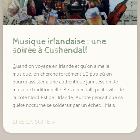
Musique irlandaise : une
soirée à Cushendall
Quand on voyage en Irlande et qu’on aime la
musique, on cherche forcément LE pub où on
pourra assister à une authentique jam session de
musique traditionnelle. À Cushendall, petite ville de
la côte Nord Est de l’Irlande, Aurore pensait que sa
quête nocturne se solderait par un échec… Mais
LIRE LA SUITE »