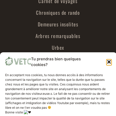
Carnet de voyages
Chroniques de rando
Demeures insolites
Arbres remarquables
Urbex
Voyages parallèles
Tu prendras bien quelques
cookies?
En acceptant nos cookies, tu nous donnes accès à des informations
A propos de VETC
concernant ta navigation sur le site, telles que la durée que tu passes
chez nous et les pages que tu visites. Ces coquinous nous aident
grandement à améliorer notre site en analysant les comportements de
Politique de confidentialité VETC
navigation de nos visiteur.euse.s. Le fait de ne pas consentir ou de retirer
ton consentement peut impacter la qualité de ta navigation sur le site
Mentions légales VETC
(affichages et intégration de vidéos Youtube par exemple), mais tu restes
libre et on ne t'en voudra pas
Bonne visite
Travailler avec nous