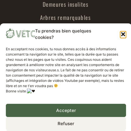
Demeures insolites
Arbres remarquables
Urbex
Tu prendras bien quelques
cookies?
Voyages parallèles
En acceptant nos cookies, tu nous donnes accès à des informations
concernant ta navigation sur le site, telles que la durée que tu passes
chez nous et les pages que tu visites. Ces coquinous nous aident
A propos de VETC
grandement à améliorer notre site en analysant les comportements de
navigation de nos visiteur.euse.s. Le fait de ne pas consentir ou de retirer
ton consentement peut impacter la qualité de ta navigation sur le site
Politique de confidentialité VETC
(affichages et intégration de vidéos Youtube par exemple), mais tu restes
libre et on ne t'en voudra pas
Bonne visite
Mentions légales VETC
Travailler avec nous
Accepter
VETC Projet – tous droits réservés 2023
Refuser