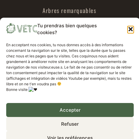
Arbres remarquables
Urbex
Tu prendras bien quelques
cookies?
Voyages parallèles
En acceptant nos cookies, tu nous donnes accès à des informations
concernant ta navigation sur le site, telles que la durée que tu passes
chez nous et les pages que tu visites. Ces coquinous nous aident
A propos de VETC
grandement à améliorer notre site en analysant les comportements de
navigation de nos visiteur.euse.s. Le fait de ne pas consentir ou de retirer
ton consentement peut impacter la qualité de ta navigation sur le site
Politique de confidentialité VETC
(affichages et intégration de vidéos Youtube par exemple), mais tu restes
libre et on ne t'en voudra pas
Bonne visite
Mentions légales VETC
Travailler avec nous
Accepter
VETC Projet – tous droits réservés 2023
Refuser
Voir les préférences