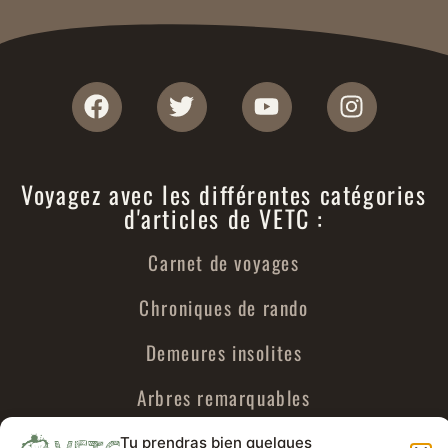
Voyagez avec les différentes catégories
d'articles de VETC :
Carnet de voyages
Chroniques de rando
Demeures insolites
Arbres remarquables
Urbex
Tu prendras bien quelques