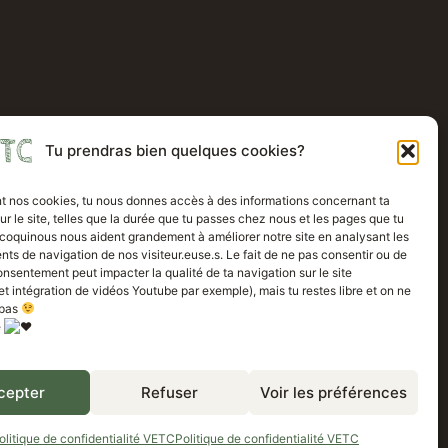
Tu prendras bien quelques cookies?
t nos cookies, tu nous donnes accès à des informations concernant ta
ur le site, telles que la durée que tu passes chez nous et les pages que tu
 coquinous nous aident grandement à améliorer notre site en analysant les
s de navigation de nos visiteur.euse.s. Le fait de ne pas consentir ou de
consentement peut impacter la qualité de ta navigation sur le site
et intégration de vidéos Youtube par exemple), mais tu restes libre et on ne
 pas
c nous
e
cepter
Refuser
Voir les préférences
olitique de confidentialité VETC
Politique de confidentialité VETC