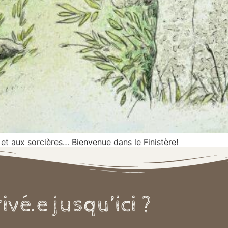
 et aux sorcières… Bienvenue dans le Finistère!
ivé.e jusqu’ici ?