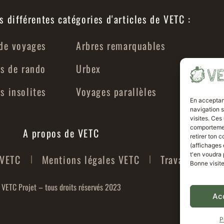
s différentes catégories d'articles de VETC :
de voyages
Arbres remarquables
s de rando
Urbex
 insolites
Voyages parallèles
En acceptan
navigation s
visites. Ces
comportement
A propos de VETC
retirer ton 
(affichages 
t'en voudra
 VETC
Mentions légales VETC
Travailler ave
Bonne visit
VETC Projet – tous droits réservés 2023
Ac
P