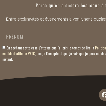
Parce qu’on a encore beaucoup à
Entre exclusivités et événements à venir, sans oubli
En cochant cette case, j'atteste que j'ai pris le temps de lire la
Politiq
confidentialité de VETC
, que je l'accepte et que je sais que je peux me dé
instant.