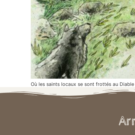
Où les saints locaux se sont frottés au Diable
Arr