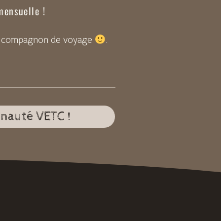
mensuelle !
fait compagnon de voyage
.
unauté VETC !