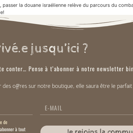
t), passer la douane israélienne relève du parcours du comb
e!
ivé.e jusqu’ici ?
 te conter…
Pense à t’abonner à notre newsletter bi
er des offres sur notre boutique, elle saura être le par
ue de
sabonner à tout
Je rejoins la comm