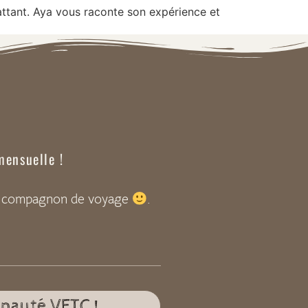
attant. Aya vous raconte son expérience et
mensuelle !
fait compagnon de voyage
.
unauté VETC !