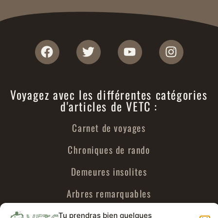
Voyagez avec les différentes catégories
d'articles de VETC :
Carnet de voyages
Chroniques de rando
Demeures insolites
Arbres remarquables
Urbex
Tu prendras bien quelques