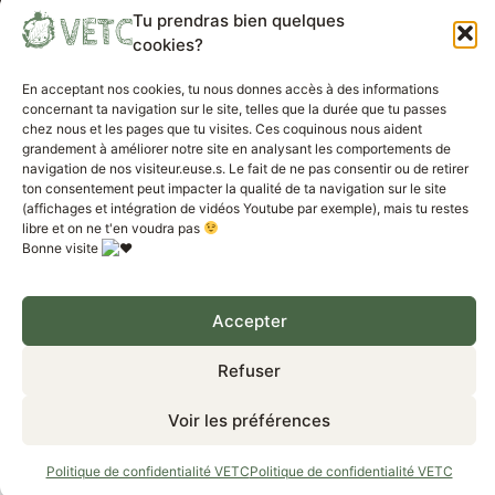
Urbex
Tu prendras bien quelques
cookies?
Voyages parallèles
En acceptant nos cookies, tu nous donnes accès à des informations
concernant ta navigation sur le site, telles que la durée que tu passes
chez nous et les pages que tu visites. Ces coquinous nous aident
A propos de VETC
grandement à améliorer notre site en analysant les comportements de
navigation de nos visiteur.euse.s. Le fait de ne pas consentir ou de retirer
ton consentement peut impacter la qualité de ta navigation sur le site
Politique de confidentialité VETC
(affichages et intégration de vidéos Youtube par exemple), mais tu restes
libre et on ne t'en voudra pas
Bonne visite
Mentions légales VETC
Travailler avec nous
Accepter
VETC Projet – tous droits réservés 2023
Refuser
Voir les préférences
Politique de confidentialité VETC
Politique de confidentialité VETC